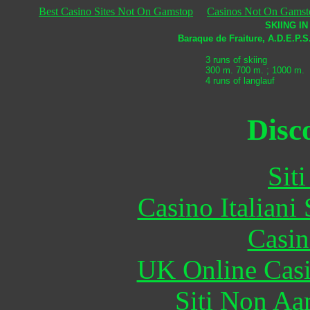
Best Casino Sites Not On Gamstop
Casinos Not On Gamst
SKIING I
Baraque de Fraiture, A.D.E.P.S
3 runs of skiing
300 m. 700 m. ; 1000 m.
4 runs of langlauf
Disc
Sit
Casino Italiani
Casin
UK Online Cas
Siti Non Aam