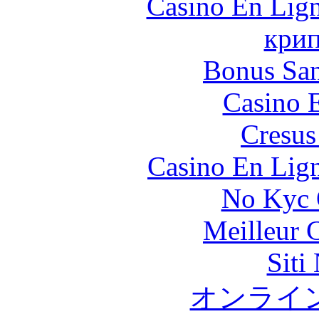
Casino En Lig
крип
Bonus San
Casino 
Cresus
Casino En Lig
No Kyc 
Meilleur 
Siti
オンライ