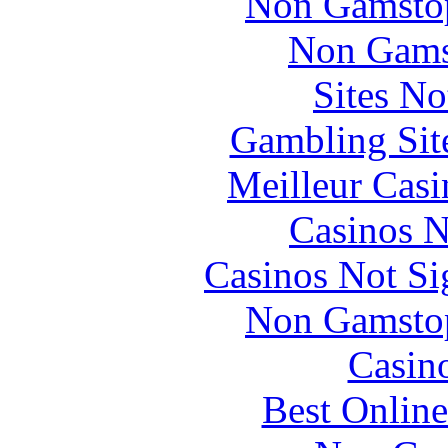
Non Gamstop
Non Gams
Sites N
Gambling Sit
Meilleur Casi
Casinos 
Casinos Not S
Non Gamstop
Casin
Best Online