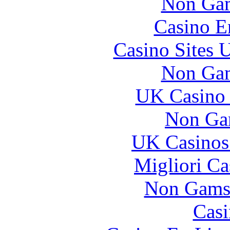
Non Gam
Casino E
Casino Sites
Non Gam
UK Casino
Non Ga
UK Casinos
Migliori Ca
Non Gams
Casi