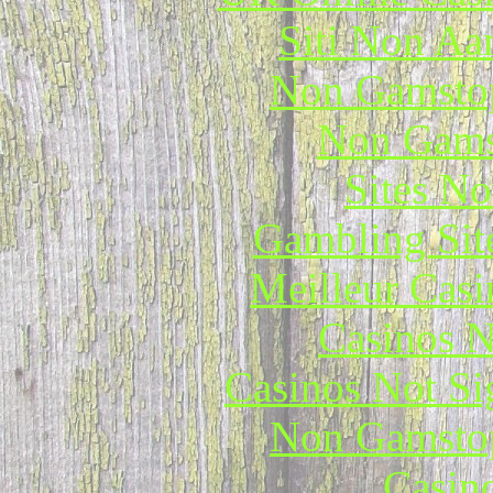
Siti Non Aam
Non Gamstop
Non Gams
Sites N
Gambling Sit
Meilleur Casi
Casinos 
Casinos Not S
Non Gamstop
Casin