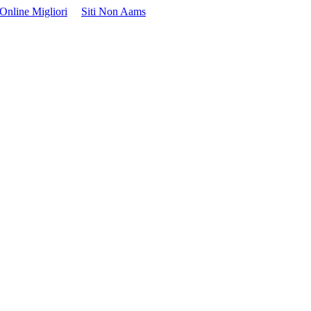
Online Migliori
Siti Non Aams