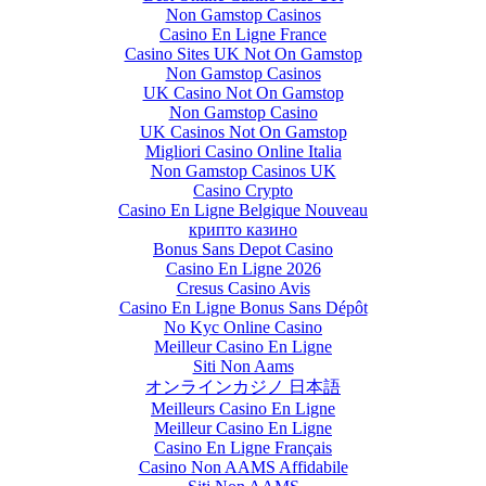
Non Gamstop Casinos
Casino En Ligne France
Casino Sites UK Not On Gamstop
Non Gamstop Casinos
UK Casino Not On Gamstop
Non Gamstop Casino
UK Casinos Not On Gamstop
Migliori Casino Online Italia
Non Gamstop Casinos UK
Casino Crypto
Casino En Ligne Belgique Nouveau
крипто казино
Bonus Sans Depot Casino
Casino En Ligne 2026
Cresus Casino Avis
Casino En Ligne Bonus Sans Dépôt
No Kyc Online Casino
Meilleur Casino En Ligne
Siti Non Aams
オンラインカジノ 日本語
Meilleurs Casino En Ligne
Meilleur Casino En Ligne
Casino En Ligne Français
Casino Non AAMS Affidabile