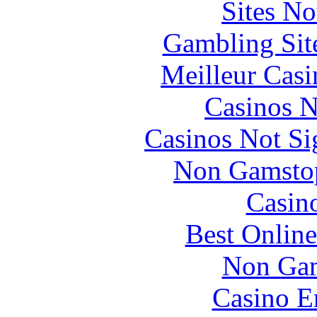
Sites N
Gambling Sit
Meilleur Casi
Casinos 
Casinos Not S
Non Gamstop
Casin
Best Online
Non Gam
Casino E