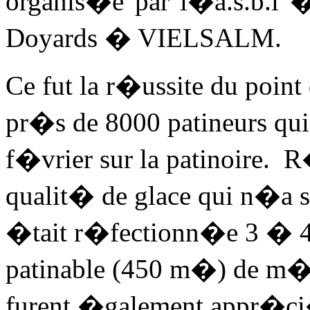
organis�e par l�a.s.b.l 
Doyards � VIELSALM
.
Ce fut la r�ussite du point
pr�s de 8000 patineurs qu
f�vrier sur la patinoire. R
qualit� de glace qui n�a s
�tait r�fectionn�e 3 � 4 fo
patinable (450 m�) de m�m
furent �galement appr�ci�