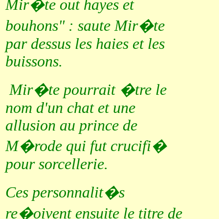
Mir�te out hayes et
bouhons" : saute Mir�te
par dessus les haies et les
buissons.
Mir�te pourrait �tre le
nom d'un chat et une
allusion au prince de
M�rode qui fut crucifi�
pour sorcellerie.
Ces personnalit�s
re�oivent ensuite le titre de