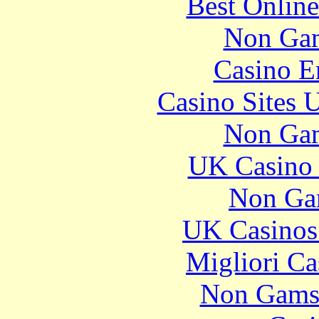
Best Online
Non Gam
Casino E
Casino Sites
Non Gam
UK Casino
Non Ga
UK Casinos
Migliori Ca
Non Gams