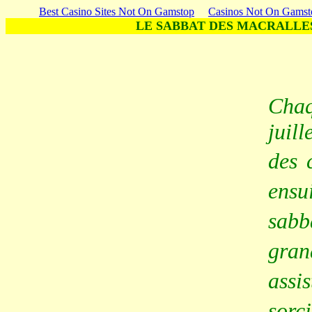
Best Casino Sites Not On Gamstop
Casinos Not On Gamst
LE SABBAT DES MACRALLE
C
ha
juil
des 
ensu
sab
gran
ass
sorc