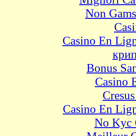
Non Gams
Casi
Casino En Lig
крип
Bonus San
Casino 
Cresus
Casino En Lig
No Kyc 