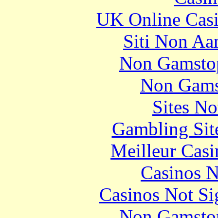
UK Online Cas
Siti Non Aam
Non Gamstop
Non Gams
Sites N
Gambling Sit
Meilleur Casi
Casinos 
Casinos Not S
Non Gamstop