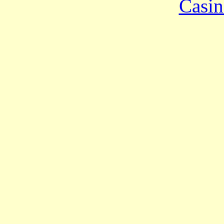
Casin