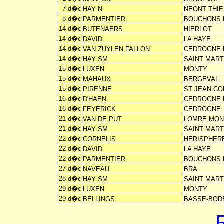
7-d�c
HAY N
NEONT THIE
8-d�c
PARMENTIER
BOUCHONS 
14-d�c
BUTENAERS
HIERLOT
14-d�c
DAVID
LA HAYE
14-d�c
VAN ZUYLEN FALLON
CEDROGNE 
14-d�c
HAY SM
SAINT MART
15-d�c
LUXEN
MONTY
15-d�c
MAHAUX
BERGEVAL
15-d�c
PIRENNE
ST JEAN CO
16-d�c
D'HAEN
CEDROGNE 
16-d�c
FEYERICK
CEDROGNE
21-d�c
VAN DE PUT
LOMRE MON
21-d�c
HAY SM
SAINT MART
22-d�c
CORNELIS
HERISPHER
22-d�c
DAVID
LA HAYE
22-d�c
PARMENTIER
BOUCHONS 
27-d�c
NAVEAU
BRA
28-d�c
HAY SM
SAINT MART
29-d�c
LUXEN
MONTY
29-d�c
BELLINGS
BASSE-BOD