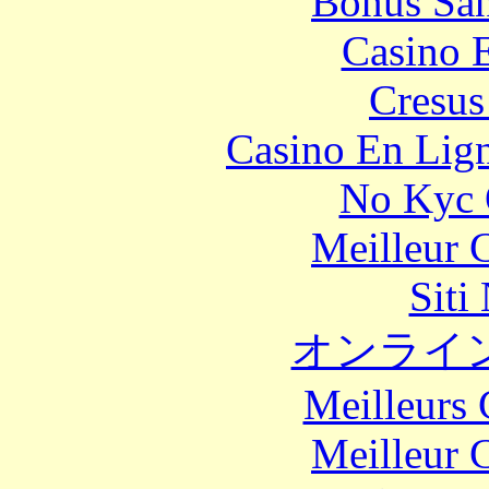
Bonus San
Casino 
Cresus
Casino En Lig
No Kyc 
Meilleur 
Siti
オンライ
Meilleurs 
Meilleur 