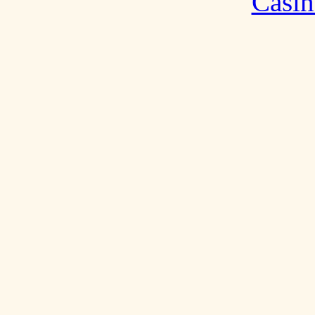
Casin