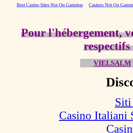
Best Casino Sites Not On Gamstop
Casinos Not On Gamst
Pour l'hébergement, ve
respectif
VIELSALM
Disc
Sit
Casino Italiani
Casin