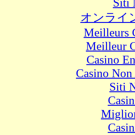
Siti
オンライ
Meilleurs 
Meilleur 
Casino En
Casino Non
Siti
Casin
Miglio
Casin