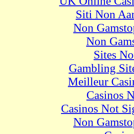
UK Online Cas
Siti Non Aam
Non Gamstop
Non Gams
Sites N
Gambling Sit
Meilleur Casi
Casinos 
Casinos Not S
Non Gamstop