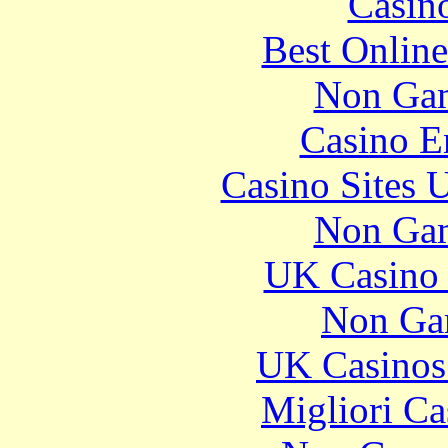
Casin
Best Online
Non Gam
Casino E
Casino Sites
Non Gam
UK Casino
Non Ga
UK Casinos
Migliori Ca