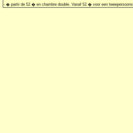
- � partir de 52 � en chambre double. Vanaf 52 � voor een tweepersoon