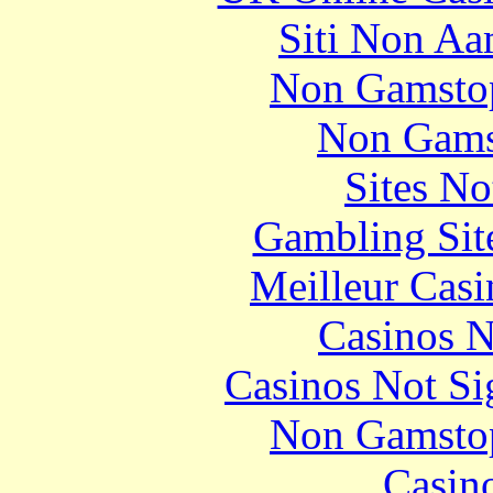
Siti Non Aam
Non Gamstop
Non Gams
Sites N
Gambling Sit
Meilleur Casi
Casinos 
Casinos Not S
Non Gamstop
Casin