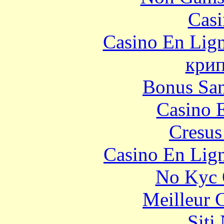
Casi
Casino En Lig
крип
Bonus San
Casino 
Cresus
Casino En Lig
No Kyc 
Meilleur 
Siti