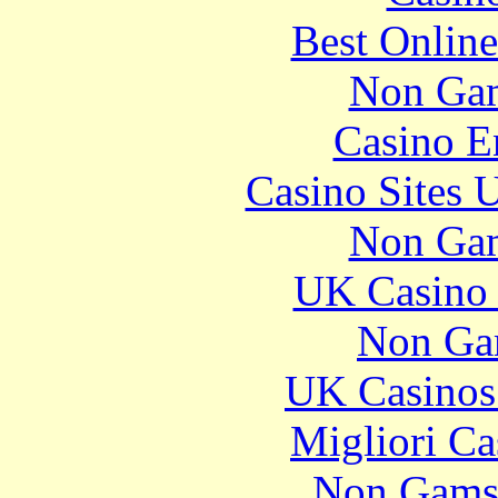
Best Online
Non Gam
Casino E
Casino Sites
Non Gam
UK Casino
Non Ga
UK Casinos
Migliori Ca
Non Gams