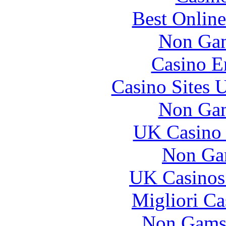
Best Online
Non Gam
Casino E
Casino Sites
Non Gam
UK Casino
Non Ga
UK Casinos
Migliori Ca
Non Gams