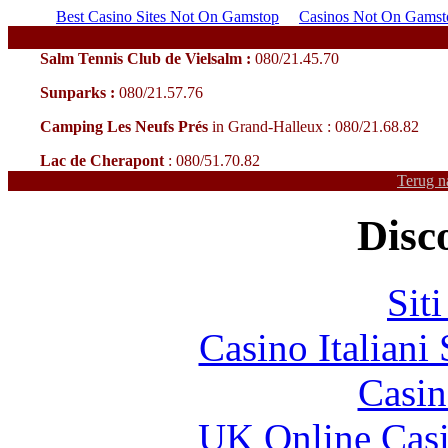
Best Casino Sites Not On Gamstop
Casinos Not On Gamst
Salm Tennis Club de Vielsalm :
080/21.45.70
Sunparks :
080/21.57.76
Camping Les Neufs Prés
in Grand-Halleux : 080/21.68.82
Lac de Cherapont
: 080/51.70.82
Terug na
Disc
Sit
Casino Italiani
Casin
UK Online Cas