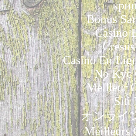
крип
Bonus San
Casino 
Cresus
Casino En Lig
No Kyc 
Meilleur 
Siti
オンライ
Meilleurs 