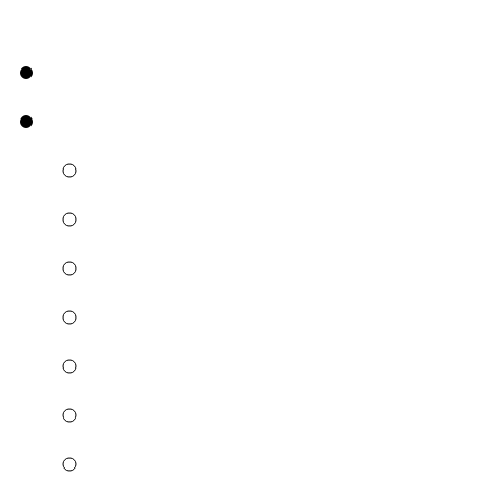
Home
Algemene info
Ligging
Contact
Brochures
Belangrijke adressen
Voedselwinkels
Links
Best Casino Sites No