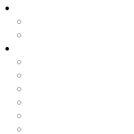
Te voet-ATB's!
Wandelingen
Fietsen en ATB's
Sporten-Ontspanning
Wintersporten
Avontuurlijke sporten
Paardrijden
Zwemmen
Boerengolf
Vissen