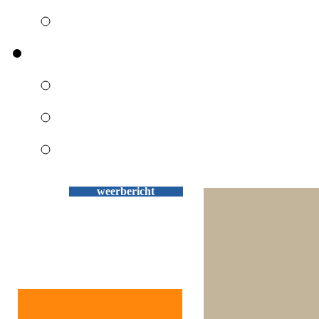
Tennis
Agenda
Maandelijke agenda
Agenda van wandelin
Jaarlijkse evenemente
weerbericht