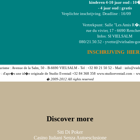
kinderen 4-10 jaar oud : 10
- 4 jaar oud : gratis
Verplichte inschrijving. Deadline : 16/09
Vertrekpunt: Salle "Les Amis R�
rue du vivier, 17 - 6690 Rench
Infos: SI VIELSALM
080/21.50.52 -
yvette@vielsalm-go
INSCHRIJVING HIER 
risme : Avenue de la Salm, 50 - B-6690 VIELSALM - Tel : +32 80 21 50 52 - Mail :
info@viel
e : d'apr�s une id�e originale de Studio Eventail +32 84 368 358
www.studioeventail.com
-
ww
� 2009-2012 All rights reserved
Discover more
Siti Di Poker
Casino Italiani Senza Autoesclusione