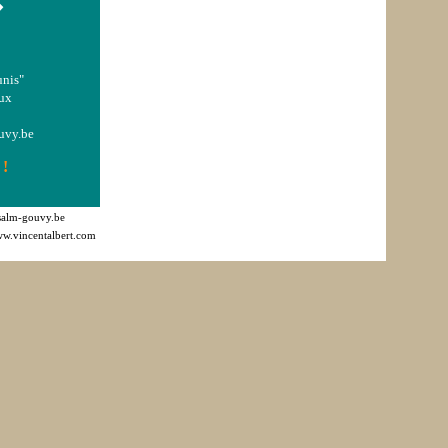
�
unis"
eux
uvy.be
!
salm-gouvy.be
w.vincentalbert.com