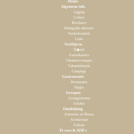
Home
Algemene info
Ligging
Contact
Brochures
Belangrijke adressen
Voedselwinkels
Links
Verblijven
H�tels
Gastenkamers
Vakantiewoningen
Vakantiedorpen
Campings
Gastronomie
Restaurants
Hapjes
Groepen
Arrangementen
Scholen
Ontdekking
Arttracties en Musea
Architectuur
Folkore
Te voet & ATB's