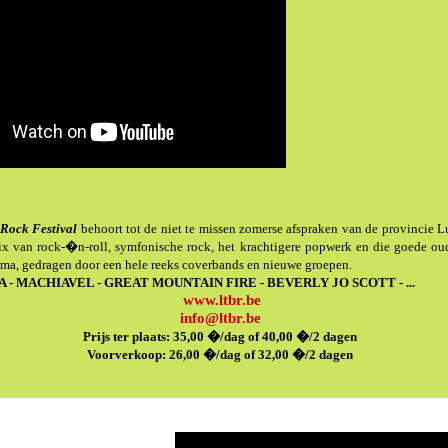
 Rock Festival
behoort tot de niet te missen zomerse afspraken van de provincie 
ix van rock-�n-roll, symfonische rock, het krachtigere popwerk en die goede ou
ma, gedragen door een hele reeks coverbands en nieuwe groepen.
 - MACHIAVEL - GREAT MOUNTAIN FIRE - BEVERLY JO SCOTT - ...
www.ltbr.be
info@ltbr.be
Prijs ter plaats: 35,00 �/dag of 40,00 �/2 dagen
Voorverkoop: 26,00 �/dag of 32,00 �/2 dagen