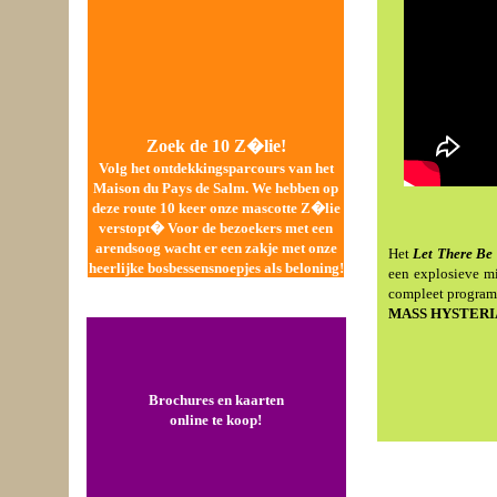
Zoek de 10 Z�lie!
Volg het ontdekkingsparcours van het
Maison du Pays de Salm.
We hebben op
deze route 10 keer onze mascotte Z�lie
verstopt� Voor de bezoekers met een
arendsoog wacht er een zakje met onze
Het
Let There Be
heerlijke bosbessensnoepjes als beloning!
een explosieve m
compleet program
MASS HYSTERIA
Brochures en kaarten
online te koop!