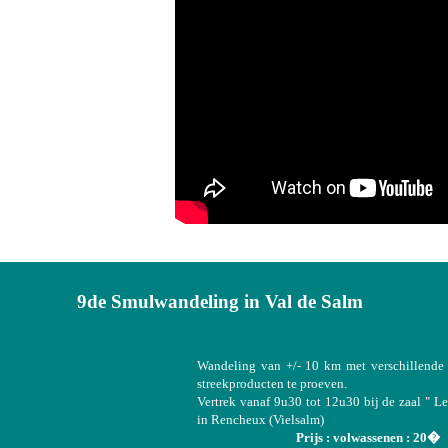
9de Smulwandeling in Val de Salm
Wandeling van +/- 10 km met verschillende
streekproducten te proeven.
Vertrek vanaf 9u30 tot 12u30 bij de zaal " 
in Rencheux (Vielsalm)
Prijs : volwassenen : 20�