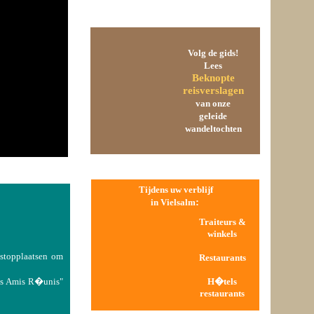
Volg de gids!
Lees
Beknopte
reisverslagen
van onze
geleide
wandeltochten
Tijdens uw verblijf
:
in Vielsalm
Traiteurs &
winkels
 stopplaatsen om
Restaurants
Les Amis R�unis"
H�tels
restaurants