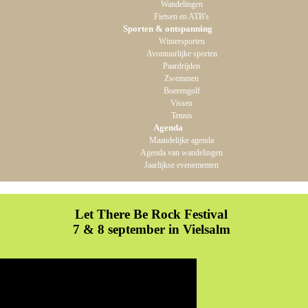
Wandelingen
Fietsen en ATB's
Sporten & ontspanning
Wintersporten
Avontuurlijke sporten
Paardrijden
Zwemmen
Boerengolf
Vissen
Tennis
Agenda
Maandelijke agenda
Agenda van wandelingen
Jaarlijkse evenementen
Let There Be Rock Festival
7 & 8 september in Vielsalm