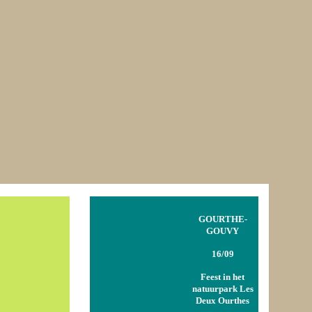
GOURTHE-
GOUVY
16/09
Feest in het
natuurpark Les
Deux Ourthes