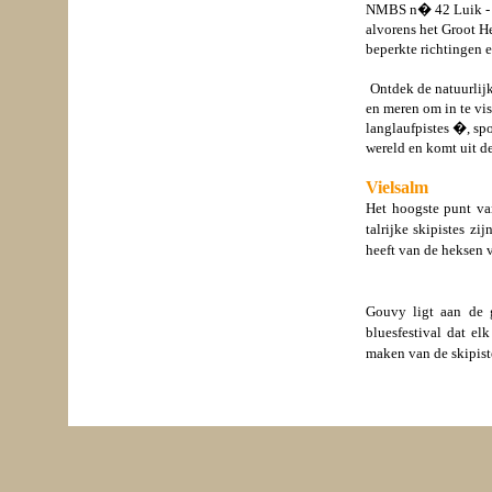
NMBS n� 42 Luik - Lu
alvorens het Groot He
beperkte richtingen e
Ontdek de natuurlij
en meren om in te vis
langlaufpistes �, spo
wereld en komt uit de
Vielsalm
Het hoogste punt v
talrijke skipistes zijn
heeft van de heksen 
Gouvy ligt aan de 
bluesfestival dat el
maken van de skipiste 