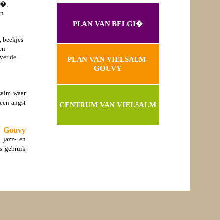
i�,
in
PLAN VAN BELGI�
, beekjes
 en
ver de
PLAN VAN VIELSALM-
GOUVY
salm waar
een angst
CENTRUM VAN VIELSALM
Gouvy
 jazz- en
s gebruik