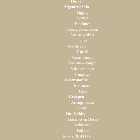
Home
Algemene info
Ligging
Contact
Brochures
Belangrijke adressen
Voedselwinkels
Links
Verblijven
H�tels
Gastenkamers
Vakantiewoningen
Vakantiedorpen
Campings
Gastronomie
Restaurants
Hapjes
Groepen
Arrangementen
Scholen
Ontdekking
Arttracties en Musea
Architectuur
Folkore
Te voet & ATB's