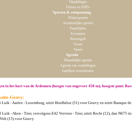
Wandelingen
Fietsen en ATB's
Sporten & ontspanning
Wintersporten
Avontuurlijke sporten
Paardrijden
Zwemmen
Boerengolf
Vissen
Tennis
Agenda
Maandelijke agenda
Agenda van wandelingen
Jaarlijkse evenementen
en in het hart van de Ardennen (hoogte van ongeveer 450 m); hoogste punt: Bar
lsalm-Gouvy:
Luik - Aarlen - Luxemburg, uitrit Houffalize (51) voor Gouvy en uitrit Baraque de 
uik - Aken - Trier, vervolgens E42 Verviers - Trier, uitrit Recht (12), dan N675 ri
t-Vith (15) voor Gouvy.