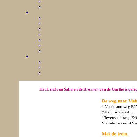
Het Land van Salm en de Bronnen van de Ourthe is geleg
De weg naar Vie
*
Via de autoweg E25 
(50) voor Vielsalm.
*Tevens autoweg E40 L
Vielsalm, en uitrit S
Met de trein
,