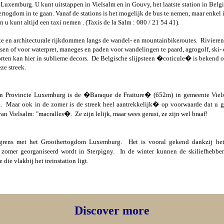
xemburg. U kunt uitstappen in Vielsalm en in Gouvy, het laatste station in Belg
rtogdom in te gaan. Vanaf de stations is het mogelijk de bus te nemen, maar enkel 
n u kunt altijd een taxi nemen . (Taxis de la Salm : 080 / 21 54 41).
ke en architecturale rijkdommen langs de wandel- en mountainbikeroutes.
Rivieren
sen of voor waterpret, maneges en paden voor wandelingen te paard, agrogolf, ski-
rten kan hier in sublieme decors.
De Belgische slijpsteen �coticule� is bekend o
ze streek.
an Provincie Luxemburg is de �Baraque de Fraiture� (652m) in gemeente Viel
.
Maar ook in de zomer is de streek heel aantrekkelijk� op voorwaarde dat u g
van Vielsalm: "macralles�.
Ze zijn lelijk, maar wees gerust, ze zijn wel braaf!
grens met het Groothertogdom Luxemburg.
Het is vooral gekend dankzij het
k zomer georganiseerd wordt in Sterpigny.
In de winter kunnen de skiliefhebber
die vlakbij het treinstation ligt.
Discover more