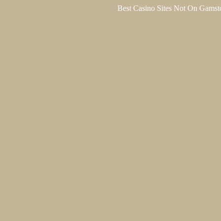
Best Casino Sites Not On Gamst