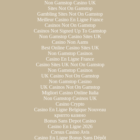
Non Gamstop Casino UK
Sites Not On Gamstop
Gambling Sites Not On Gamstop
Meilleur Casino En Ligne France
Casinos Not On Gamstop
Casinos Not Signed Up To Gamstop
Non Gamstop Casino Sites UK
Casino Non Aams
Best Online Casino Sites UK
Non Gamstop Casinos
Casino En Ligne France
Casino Sites UK Not On Gamstop
Non Gamstop Casinos
UK Casino Not On Gamstop
Non Gamstop Casino
UK Casinos Not On Gamstop
Migliori Casino Online Italia
Non Gamstop Casinos UK
Casino Crypto
Casino En Ligne Belgique Nouveau
крипто казино
Bonus Sans Depot Casino
Casino En Ligne 2026
Cresus Casino Avis
Casino En Ligne Bonus Sans Dépôt