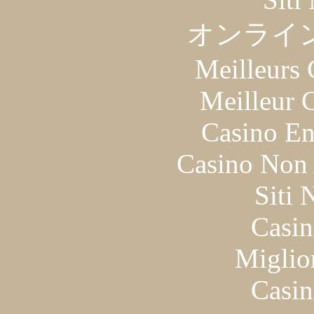
オンライ
Meilleurs 
Meilleur 
Casino En
Casino Non
Siti
Casin
Miglio
Casin