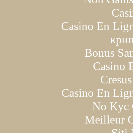
Casi
Casino En Lig
крип
Bonus San
Casino 
Cresus
Casino En Lig
No Kyc 
Meilleur 
Siti